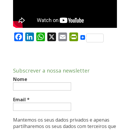
F
L
W
X
E
P
a
i
h
m
r
c
n
a
a
i
e
k
t
i
n
Subscrever a nossa newsletter
b
e
s
l
t
Nome
o
d
A
F
o
I
p
r
k
n
p
i
Email
*
e
n
Mantemos os seus dados privados e apenas
d
partilharemos os seus dados com terceiros que