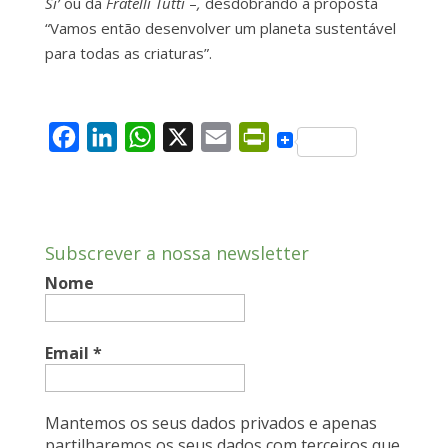
Si’
ou da
Fratelli Tutti
–
,
desdobrando a proposta
“Vamos então desenvolver um planeta sustentável
para todas as criaturas”.
F
L
W
X
E
P
a
i
h
m
r
c
n
a
a
i
e
k
t
i
n
Subscrever a nossa newsletter
b
e
s
l
t
Nome
o
d
A
F
o
I
p
r
k
n
p
i
Email
*
e
n
Mantemos os seus dados privados e apenas
d
partilharemos os seus dados com terceiros que