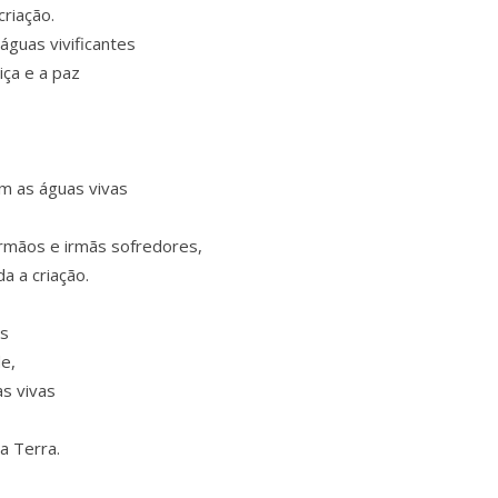
criação.
guas vivificantes
iça e a paz
m as águas vivas
rmãos e irmãs sofredores,
a a criação.
os
e,
as vivas
a Terra.