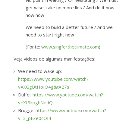
No point in waiting / Or hesitating / We must
get wise, take no more lies / And do it now
now now
We need to build a better future / And we
need to start right now
(Fonte:
www.singfortheclimate.com
)
Veja vídeos de algumas manifestações:
We need to wake up:
https://www.youtube.com/watch?
v=XGgBtHoIO4g&t=27s
Duffel:
https://www.youtube.com/watch?
v=Xt9kpghNedQ
Brugge:
https://www.youtube.com/watch?
v=3_pFZe0cOI4