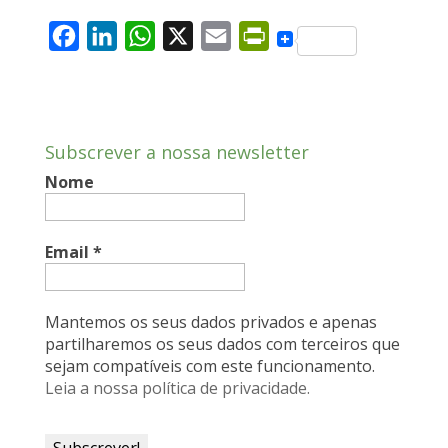
F
L
W
X
E
P
a
i
h
m
r
c
n
a
a
i
e
k
t
i
n
Subscrever a nossa newsletter
b
e
s
l
t
Nome
o
d
A
F
o
I
p
r
k
n
p
i
Email
*
e
n
Mantemos os seus dados privados e apenas
d
partilharemos os seus dados com terceiros que
sejam compatíveis com este funcionamento.
l
Leia a nossa política de privacidade.
y