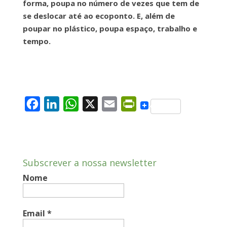
forma, poupa no número de vezes que tem de
se deslocar até ao ecoponto. E, além de
poupar no plástico, poupa espaço, trabalho e
tempo.
F
L
W
X
E
P
a
i
h
m
r
c
n
a
a
i
e
k
t
i
n
Subscrever a nossa newsletter
b
e
s
l
t
Nome
o
d
A
F
o
I
p
r
k
n
p
i
Email
*
e