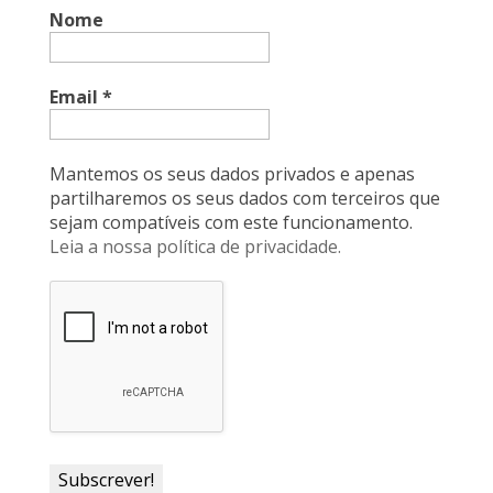
Nome
o
d
A
F
o
I
p
r
k
n
p
i
Email
*
e
n
Mantemos os seus dados privados e apenas
d
partilharemos os seus dados com terceiros que
sejam compatíveis com este funcionamento.
l
Leia a nossa política de privacidade.
y