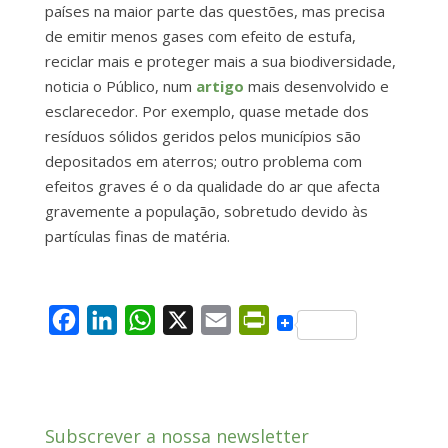
países na maior parte das questões, mas precisa
de emitir menos gases com efeito de estufa,
reciclar mais e proteger mais a sua biodiversidade,
noticia o Público, num
artigo
mais desenvolvido e
esclarecedor. Por exemplo, quase metade dos
resíduos sólidos geridos pelos municípios são
depositados em aterros; outro problema com
efeitos graves é o da qualidade do ar que afecta
gravemente a população, sobretudo devido às
partículas finas de matéria.
F
L
W
X
E
P
a
i
h
m
r
c
n
a
a
i
e
k
t
i
n
Subscrever a nossa newsletter
b
e
s
l
t