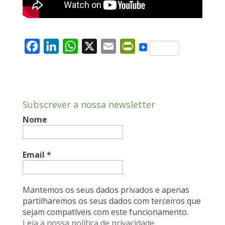
F
L
W
X
E
P
a
i
h
m
r
c
n
a
a
i
e
k
t
i
n
Subscrever a nossa newsletter
b
e
s
l
t
Nome
o
d
A
F
o
I
p
r
k
n
p
i
Email
*
e
n
Mantemos os seus dados privados e apenas
d
partilharemos os seus dados com terceiros que
sejam compatíveis com este funcionamento.
l
Leia a nossa política de privacidade.