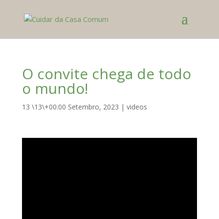
O convite chega de todo
o mundo!
13 \13\+00:00 Setembro, 2023
|
videos