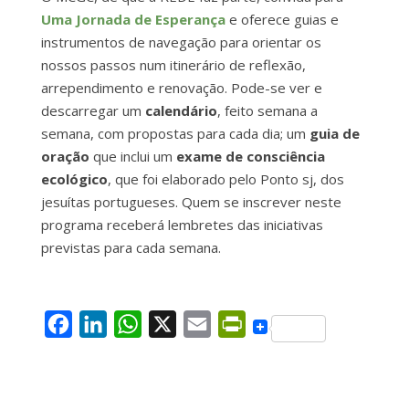
Uma Jornada de Esperança
e oferece guias e
instrumentos de navegação para orientar os
nossos passos num itinerário de reflexão,
arrependimento e renovação. Pode-se ver e
descarregar um
calendário
, feito semana a
semana, com propostas para cada dia; um
guia de
oração
que inclui um
exame de consciência
ecológico
, que foi elaborado pelo Ponto sj, dos
jesuítas portugueses. Quem se inscrever neste
programa receberá lembretes das iniciativas
previstas para cada semana.
F
L
W
X
E
P
a
i
h
m
r
c
n
a
a
i
e
k
t
i
n