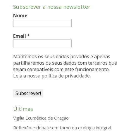
Subscrever a nossa newsletter
b
e
s
l
t
Nome
o
d
A
F
o
I
p
r
k
n
p
i
Email
*
e
n
Mantemos os seus dados privados e apenas
d
partilharemos os seus dados com terceiros que
sejam compatíveis com este funcionamento.
l
Leia a nossa política de privacidade.
y
Últimas
Vigília Ecuménica de Oração
Reflexão e debate em torno da ecologia integral