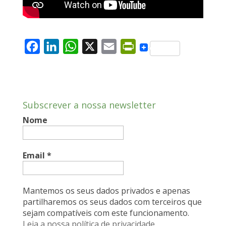
F
L
W
X
E
P
a
i
h
m
r
c
n
a
a
i
e
k
t
i
n
Subscrever a nossa newsletter
b
e
s
l
t
Nome
o
d
A
F
o
I
p
r
k
n
p
i
Email
*
e
n
Mantemos os seus dados privados e apenas
d
partilharemos os seus dados com terceiros que
sejam compatíveis com este funcionamento.
l
Leia a nossa política de privacidade.