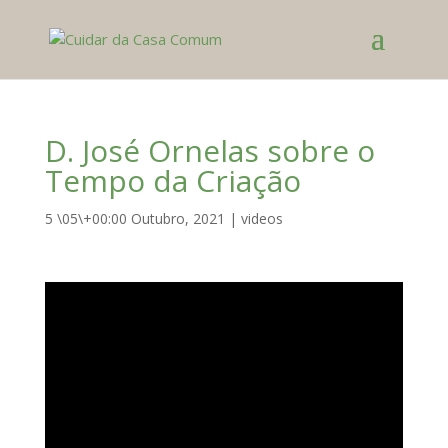
D. José Ornelas sobre o
Tempo da Criação
5 \05\+00:00 Outubro, 2021
|
videos