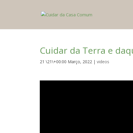
Cuidar da Terra e daq
21 \21\+00:00 Março, 2022
|
videos