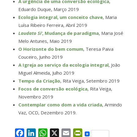
A urgência de uma conversão ecológica
,
Eduardo Duque, Março 2019
Ecologia integral, um conceito chave
, Maria
Luísa Ribeiro Ferreira, Abril 2019
Laudato Si’
, Mudança de paradigma
, Maria José
Melo Antunes, Maio 2019
O Horizonte do bem comum
, Teresa Paiva
Couceiro, Junho 2019
A Igreja ao serviço da ecologia integral
, João
Miguel Almeida, Julho 2019
Tempo da Criação
, Rita Veiga, Setembro 2019
Focos de conversão ecológica
, Rita Veiga,
Novembro 2019
Contemplar como dom a vida criada
, Armindo
Vaz, OCD, Dezembro 2019.
F
L
W
X
E
P