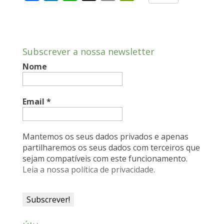
a
i
h
m
r
c
n
a
a
i
e
k
t
i
n
Subscrever a nossa newsletter
b
e
s
l
t
Nome
o
d
A
F
o
I
p
r
k
n
p
i
Email
*
e
n
Mantemos os seus dados privados e apenas
d
partilharemos os seus dados com terceiros que
sejam compatíveis com este funcionamento.
l
Leia a nossa política de privacidade.
y