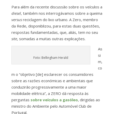
Para além da recente discussão sobre os veículos a
diesel
, também nos interrogávamos sobre a queima
versus
reciclagem do lixo urbano. A Zero, membro
da Rede, disponiblizou, para estas duas questões,
respostas fundamentadas, que, aliás, tem no seu
site
, somadas a muitas outras explicações.
As
si
Foto: Bellingham Herald
m,
co
m o “objetivo [de] esclarecer os consumidores
sobre as razões económicas e ambientais que
conduzirão progressivamente a uma maior
mobilidade elétrica”, a ZERO dá resposta às
perguntas
sobre veículos a gasóleo
, dirigidas ao
ministro do Ambiente pelo Automóvel Club de
Portugal.