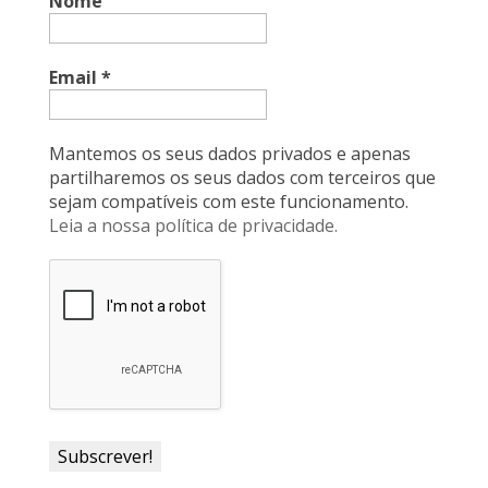
Nome
o
d
A
F
o
I
p
r
k
n
p
i
Email
*
e
n
Mantemos os seus dados privados e apenas
d
partilharemos os seus dados com terceiros que
sejam compatíveis com este funcionamento.
l
Leia a nossa política de privacidade.
y