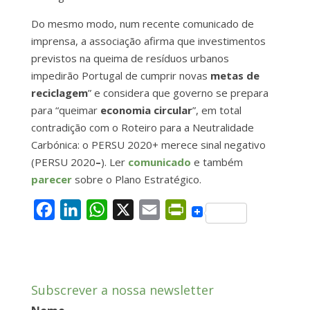
Do mesmo modo, num recente comunicado de
imprensa, a associação afirma que investimentos
previstos na queima de resíduos urbanos
impedirão Portugal de cumprir novas
metas de
reciclagem
” e considera que governo se prepara
para “queimar
economia circular
”, em total
contradição com o Roteiro para a Neutralidade
Carbónica: o PERSU 2020+ merece sinal negativo
(PERSU 2020
–
). Ler
comunicado
e também
parecer
sobre o Plano Estratégico.
F
L
W
X
E
P
a
i
h
m
r
c
n
a
a
i
e
k
t
i
n
Subscrever a nossa newsletter
b
e
s
l
t