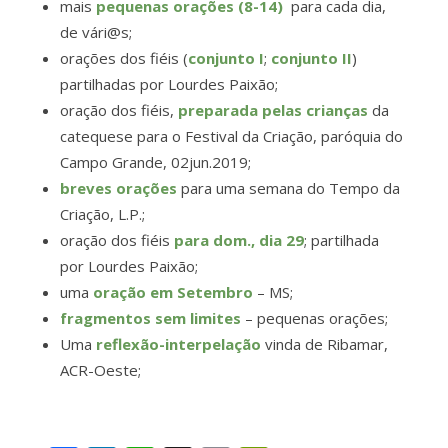
mais
pequenas orações (8-14)
para cada dia,
de vári@s;
orações dos fiéis (
conjunto I
;
conjunto II
)
partilhadas por Lourdes Paixão;
oração dos fiéis,
preparada pelas crianças
da
catequese para o Festival da Criação, paróquia do
Campo Grande, 02jun.2019;
breves orações
para uma semana do Tempo da
Criação, L.P.;
oração dos fiéis
para dom., dia 29
; partilhada
por Lourdes Paixão;
uma
oração em Setembro
– MS;
fragmentos sem limites
– pequenas orações;
Uma
reflexão-interpelação
vinda de Ribamar,
ACR-Oeste;