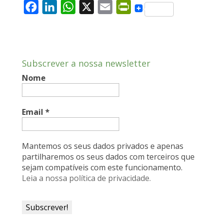
F
L
W
X
E
P
a
i
h
m
r
c
n
a
a
i
e
k
t
i
n
Subscrever a nossa newsletter
b
e
s
l
t
Nome
o
d
A
F
o
I
p
r
k
n
p
i
Email
*
e
n
Mantemos os seus dados privados e apenas
d
partilharemos os seus dados com terceiros que
sejam compatíveis com este funcionamento.
l
Leia a nossa política de privacidade.
y