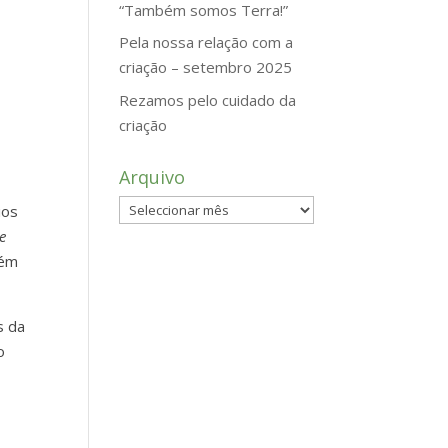
“Também somos Terra!”
Pela nossa relação com a
criação – setembro 2025
Rezamos pelo cuidado da
criação
Arquivo
Arquivo
ios
e
bém
s da
o