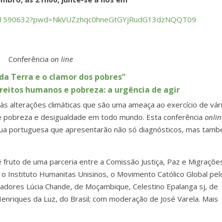
1061590632?pwd=NkVUZzhqc0hneGtGYjRudG13dzNQQT09
Conferência
on line
da Terra e o clamor dos pobres”
ireitos humanos e pobreza: a urgência de agir
às alterações climáticas que são uma ameaça ao exercício de vár
s de pobreza e desigualdade em todo mundo. Esta conferência
onlin
ngua portuguesa que apresentarão não só diagnósticos, mas tam
é fruto de uma parceria entre a Comissão Justiça, Paz e Migraçõe
o Instituto Humanitas Unisinos, o Movimento Católico Global pel
adores Lúcia Chande, de Moçambique, Celestino Epalanga sj, de
Henriques da Luz, do Brasil; com moderação de José Varela. Mais