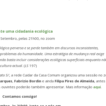
nte uma cidadania ecológica
 Setembro, pelas 21h00, no zoom
lógica perversa e se perde também em discursos inconsistentes,
 problemas da humanidade. Uma estratégia de mudança real exige
 não basta incluir considerações ecológicas superficiais enquanto nã
cultura actual
. (
LS
197)
to Si’
, a rede Cuidar da Casa Comum organizou uma sessão no 
Marques
,
Fabrizio Bordin
e ainda
Filipa Pires de Almeida
, antes
s ouvintes poderão também apresentar. Mais informação
aqui
.
Contamos consigo!
embro, às 21h00, junte-se a nós em