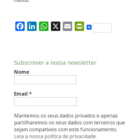
mundo.
F
L
W
X
E
P
a
i
h
m
r
c
n
a
a
i
e
k
t
i
n
Subscrever a nossa newsletter
b
e
s
l
t
Nome
o
d
A
F
o
I
p
r
k
n
p
i
Email
*
e
n
Mantemos os seus dados privados e apenas
d
partilharemos os seus dados com terceiros que
sejam compatíveis com este funcionamento.
l
Leia a nossa política de privacidade.
y