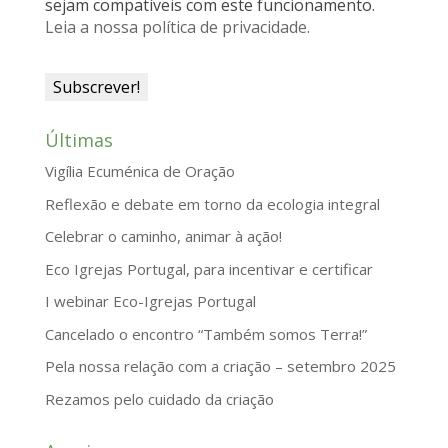
sejam compatíveis com este funcionamento.
l
Leia a nossa política de privacidade.
y
Últimas
Vigília Ecuménica de Oração
Reflexão e debate em torno da ecologia integral
Celebrar o caminho, animar à ação!
Eco Igrejas Portugal, para incentivar e certificar
I webinar Eco-Igrejas Portugal
Cancelado o encontro “Também somos Terra!”
Pela nossa relação com a criação – setembro 2025
Rezamos pelo cuidado da criação