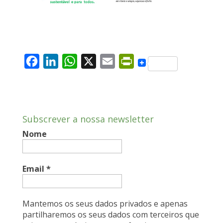
F
L
W
X
E
P
a
i
h
m
r
c
n
a
a
i
e
k
t
i
n
Subscrever a nossa newsletter
b
e
s
l
t
Nome
o
d
A
F
o
I
p
r
k
n
p
i
Email
*
e
n
Mantemos os seus dados privados e apenas
d
partilharemos os seus dados com terceiros que