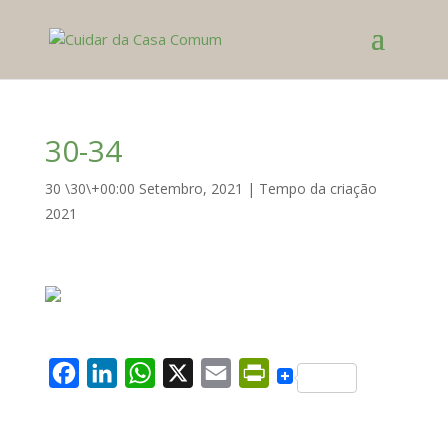
30-34
30 \30\+00:00 Setembro, 2021
|
Tempo da criação
2021
F
L
W
X
E
P
a
i
h
m
r
c
n
a
a
i