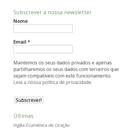
e
k
t
i
n
Subscrever a nossa newsletter
b
e
s
l
t
Nome
o
d
A
F
o
I
p
r
k
n
p
i
Email
*
e
n
Mantemos os seus dados privados e apenas
d
partilharemos os seus dados com terceiros que
sejam compatíveis com este funcionamento.
l
Leia a nossa política de privacidade.
y
Últimas
Vigília Ecuménica de Oração