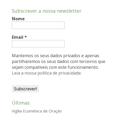
e
k
t
i
n
Subscrever a nossa newsletter
b
e
s
l
t
Nome
o
d
A
F
o
I
p
r
k
n
p
i
Email
*
e
n
Mantemos os seus dados privados e apenas
d
partilharemos os seus dados com terceiros que
sejam compatíveis com este funcionamento.
l
Leia a nossa política de privacidade.
y
Últimas
Vigília Ecuménica de Oração