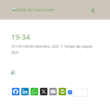
19-34
19 \19\+00:00 Setembro, 2021
|
Tempo da criação
2021
F
L
W
X
E
P
a
i
h
m
r
c
n
a
a
i