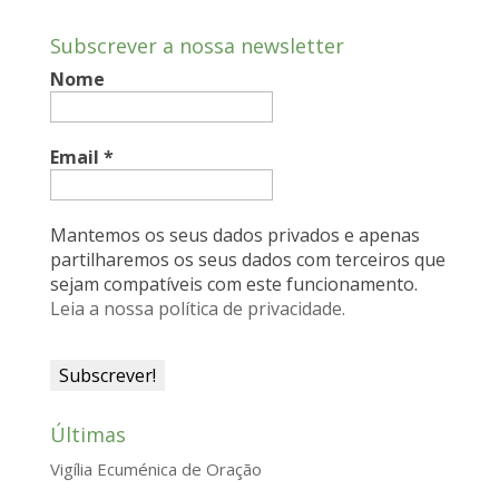
e
k
t
i
n
Subscrever a nossa newsletter
b
e
s
l
t
Nome
o
d
A
F
o
I
p
r
k
n
p
i
Email
*
e
n
Mantemos os seus dados privados e apenas
d
partilharemos os seus dados com terceiros que
sejam compatíveis com este funcionamento.
l
Leia a nossa política de privacidade.
y
Últimas
Vigília Ecuménica de Oração