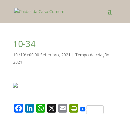
10-34
10 \10\+00:00 Setembro, 2021
|
Tempo da criação
2021
F
L
W
X
E
P
a
i
h
m
r
c
n
a
a
i