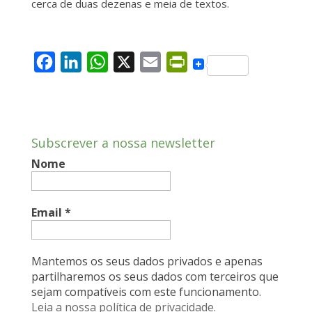
cerca de duas dezenas e meia de textos.
F
L
W
X
E
P
a
i
h
m
r
c
n
a
a
i
e
k
t
i
n
Subscrever a nossa newsletter
b
e
s
l
t
Nome
o
d
A
F
o
I
p
r
k
n
p
i
Email
*
e
n
Mantemos os seus dados privados e apenas
d
partilharemos os seus dados com terceiros que
sejam compatíveis com este funcionamento.
l
Leia a nossa política de privacidade.