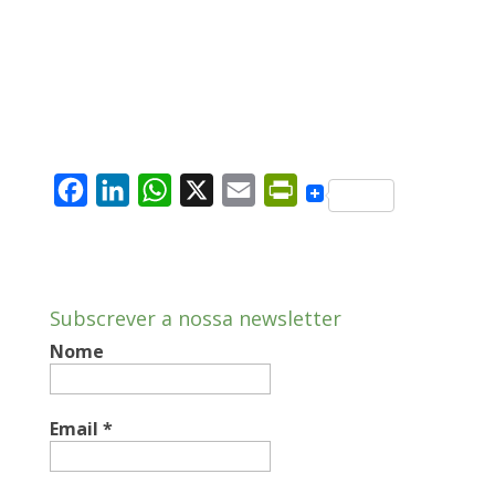
F
L
W
X
E
P
a
i
h
m
r
c
n
a
a
i
e
k
t
i
n
Subscrever a nossa newsletter
b
e
s
l
t
Nome
o
d
A
F
o
I
p
r
k
n
p
i
Email
*
e
n