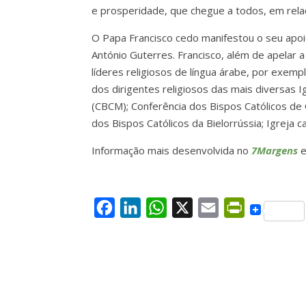
e prosperidade, que chegue a todos, em rela
O Papa Francisco cedo manifestou o seu apoio
António Guterres. Francisco, além de apelar
líderes religiosos de língua árabe, por exemp
dos dirigentes religiosos das mais diversas 
(CBCM); Conferência dos Bispos Católicos de
dos Bispos Católicos da Bielorrússia; Igreja c
Informação mais desenvolvida no
7Margens
e
F
L
W
X
E
P
a
i
h
m
r
c
n
a
a
i
e
k
t
i
n
b
e
s
l
t