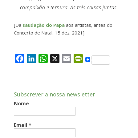
compaixão e ternura. As três coisas juntas.
[Da
saudação do Papa
aos artistas, antes do
Concerto de Natal, 15 dez. 2021]
F
L
W
X
E
P
a
i
h
m
r
c
n
a
a
i
e
k
t
i
n
Subscrever a nossa newsletter
b
e
s
l
t
Nome
o
d
A
F
o
I
p
r
k
n
p
i
Email
*
e