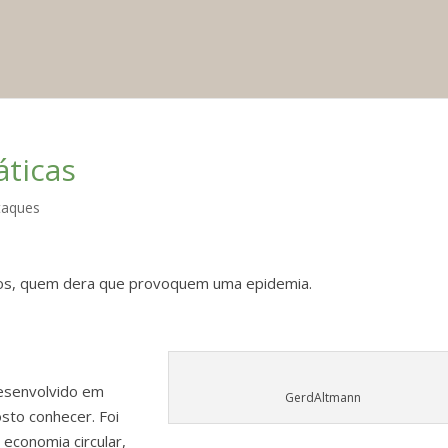
áticas
taques
os, quem dera que provoquem uma epidemia.
desenvolvido em
GerdAltmann
osto conhecer. Foi
economia circular,