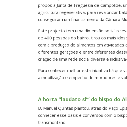
propôs à Junta de Freguesia de Campolide, um
agricultura regenerativa, para revalorizar bald
conseguiram um financiamento da Câmara Muni
Este projecto tem uma dimensão social relev
de 400 pessoas do bairro, tirou os mais ido
com a produção de alimentos em atividades ao
diferentes gerações e entre diferentes classe
criação de uma rede social diversa e inclusiva
Para conhecer melhor esta iniciativa há que v
a mobilização e empenho de moradores e volu
A horta “laudato si’” do bispo do A
D. Manuel Quintas plantou, atrás do Paço Epis
conhecer esse oásis e conversou com o bispo 
transmontano.