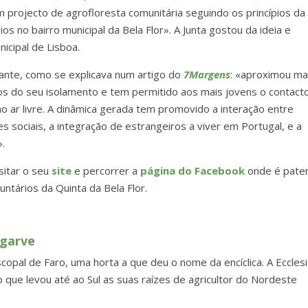
 projecto de agrofloresta comunitária seguindo os princípios da
ios no bairro municipal da Bela Flor». A Junta gostou da ideia e
cipal de Lisboa.
ante, como se explicava num artigo do
7Margens
: «aproximou ma
sos do seu isolamento e tem permitido aos mais jovens o contact
 ar livre. A dinâmica gerada tem promovido a interação entre
s sociais, a integração de estrangeiros a viver em Portugal, e a
».
isitar o seu
site
e percorrer a
página do Facebook
onde é pate
ntários da Quinta da Bela Flor.
lgarve
copal de Faro, uma horta a que deu o nome da encíclica. A Ecclesi
que levou até ao Sul as suas raízes de agricultor do Nordeste