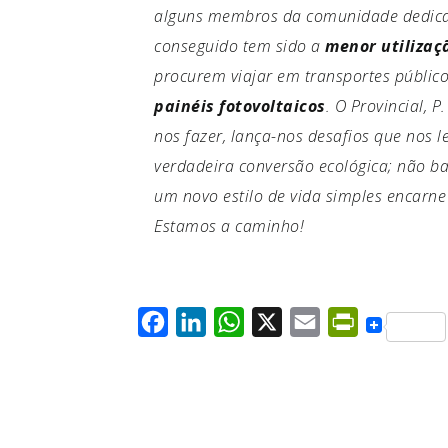
alguns membros da comunidade dedica
conseguido tem sido a
menor utilizaç
procurem viajar em transportes públicos
painéis fotovoltaicos
. O Provincial, 
nos fazer, lança-nos desafios que nos
verdadeira conversão ecológica; não bas
um novo estilo de vida simples encarne 
Estamos a caminho!
F
L
W
X
E
P
a
i
h
m
r
c
n
a
a
i
e
k
t
i
n
b
e
s
l
t