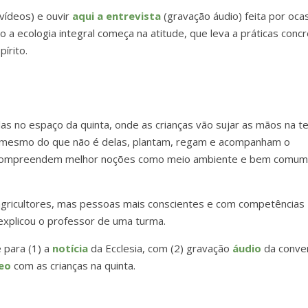
vídeos) e ouvir
aqui a entrevista
(gravação áudio) feita por oca
 a ecologia integral começa na atitude, que leva a práticas conc
írito.
as no espaço da quinta, onde as crianças vão sujar as mãos na te
, mesmo do que não é delas, plantam, regam e acompanham o
 e compreendem melhor noções como meio ambiente e bem comum
agricultores, mas pessoas mais conscientes e com competências
explicou o professor de uma turma.
 para (1) a
notícia
da Ecclesia, com (2) gravação
áudio
da conve
eo
com as crianças na quinta.