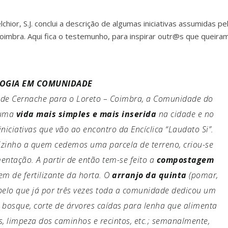
hior, S.J. conclui a descrição de algumas iniciativas assumidas pe
mbra. Aqui fica o testemunho, para inspirar outr@s que queira
OGIA EM COMUNIDADE
 de Cernache para o Loreto – Coimbra, a Comunidade do
r uma
vida mais simples e mais inserida
na cidade e no
iniciativas que vão ao encontro da Encíclica “Laudato Si”.
zinho a quem cedemos uma parcela de terreno, criou-se
ntação. A partir de então tem-se feito a
compostagem
em de fertilizante da horta. O
arranjo da quinta
(pomar,
pelo que já por três vezes toda a comunidade dedicou um
o bosque, corte de árvores caídas para lenha que alimenta
, limpeza dos caminhos e recintos, etc.; semanalmente,