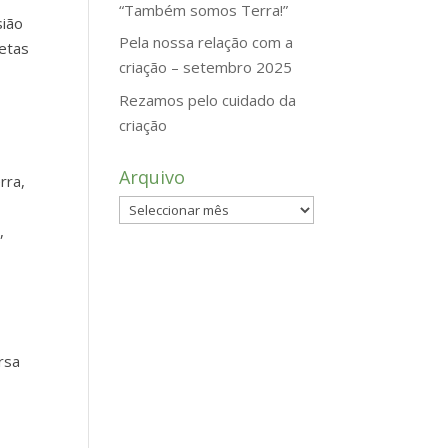
“Também somos Terra!”
sião
Pela nossa relação com a
retas
criação – setembro 2025
Rezamos pelo cuidado da
criação
Arquivo
rra,
Arquivo
,
rsa