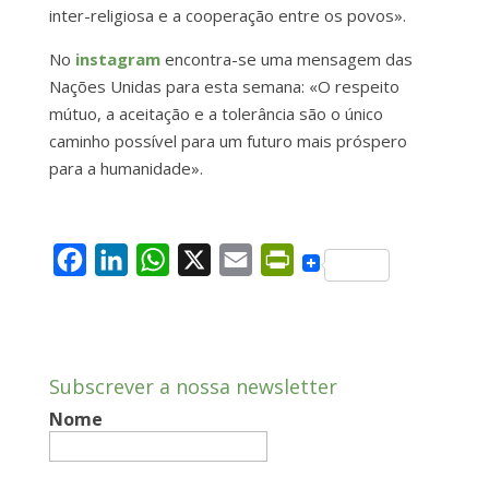
inter-religiosa e a cooperação entre os povos».
No
instagram
encontra-se uma mensagem das
Nações Unidas para esta semana: «O respeito
mútuo, a aceitação e a tolerância são o único
caminho possível para um futuro mais próspero
para a humanidade».
F
L
W
X
E
P
a
i
h
m
r
c
n
a
a
i
e
k
t
i
n
Subscrever a nossa newsletter
b
e
s
l
t
Nome
o
d
A
F
o
I
p
r