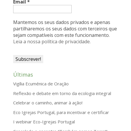
k
n
p
i
Email
*
e
n
Mantemos os seus dados privados e apenas
d
partilharemos os seus dados com terceiros que
sejam compatíveis com este funcionamento.
l
Leia a nossa política de privacidade.
y
Últimas
Vigília Ecuménica de Oração
Reflexão e debate em torno da ecologia integral
Celebrar o caminho, animar à ação!
Eco Igrejas Portugal, para incentivar e certificar
I webinar Eco-Igrejas Portugal