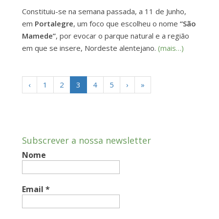
Constituiu-se na semana passada, a 11 de Junho,
em
Portalegre
, um foco que escolheu o nome
“São
Mamede”
, por evocar o parque natural e a região
em que se insere, Nordeste alentejano.
(mais…)
‹
1
2
3
4
5
›
»
Subscrever a nossa newsletter
Nome
Email
*