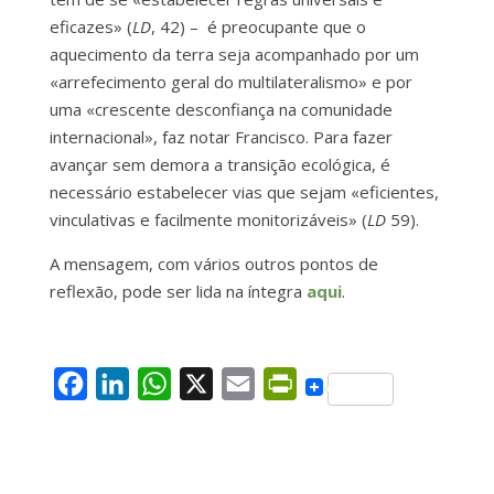
eficazes» (
LD
, 42) – é preocupante que o
aquecimento da terra seja acompanhado por um
«arrefecimento geral do multilateralismo» e por
uma «crescente desconfiança na comunidade
internacional», faz notar Francisco. Para fazer
avançar sem demora a transição ecológica, é
necessário estabelecer vias que sejam «eficientes,
vinculativas e facilmente monitorizáveis» (
LD
59).
A mensagem, com vários outros pontos de
reflexão, pode ser lida na íntegra
aqui
.
F
L
W
X
E
P
a
i
h
m
r
c
n
a
a
i
e
k
t
i
n