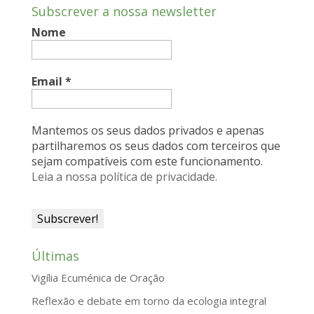
Subscrever a nossa newsletter
b
e
s
l
t
Nome
o
d
A
F
o
I
p
r
k
n
p
i
Email
*
e
n
Mantemos os seus dados privados e apenas
d
partilharemos os seus dados com terceiros que
sejam compatíveis com este funcionamento.
l
Leia a nossa política de privacidade.
y
Últimas
Vigília Ecuménica de Oração
Reflexão e debate em torno da ecologia integral