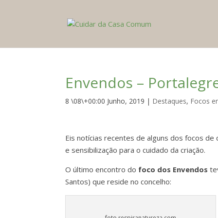
Envendos – Portalegr
8 \08\+00:00 Junho, 2019
|
Destaques
,
Focos e
Eis notícias recentes de alguns dos focos d
e sensibilização para o cuidado da criação.
O último encontro do
foco dos Envendos
te
Santos) que reside no concelho:
foto respiranatureza.com