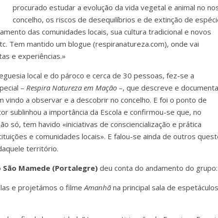
procurado estudar a evolução da vida vegetal e animal no no
concelho, os riscos de desequilíbrios e de extinção de espéci
mento das comunidades locais, sua cultura tradicional e novos
tc. Tem mantido um blogue (respiranatureza.com), onde vai
as e experiências.»
eguesia local e do pároco e cerca de 30 pessoas, fez-se a
pecial –
Respira Natureza em Mação
–, que descreve e document
vindo a observar e a descobrir no concelho. E foi o ponto de
or sublinhou a importância da Escola e confirmou-se que, no
 só, tem havido «iniciativas de consciencialização e prática
tituições e comunidades locais». E falou-se ainda de outros ques
daquele território.
o São Mamede (Portalegre)
deu conta do andamento do grupo:
las e projetámos o filme
Amanhã
na principal sala de espetáculo