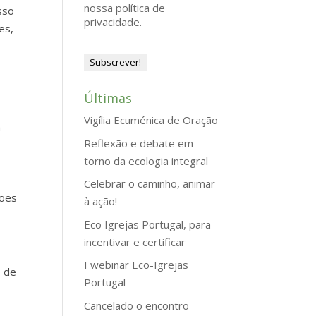
nossa política de
sso
privacidade.
es,
Últimas
Vigília Ecuménica de Oração
a
Reflexão e debate em
torno da ecologia integral
Celebrar o caminho, animar
tões
à ação!
Eco Igrejas Portugal, para
incentivar e certificar
I webinar Eco-Igrejas
s de
Portugal
Cancelado o encontro