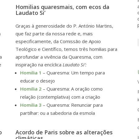
Homilias quaresmais, com ecos da
Laudato Si’
Graças à generosidade do P. António Martins,
á
que faz parte da nossa rede e, mais
especificamente, da Comissão de Apoio
Teológico e Científico, temos três homilias para
a
aprofundar a vivência da Quaresma, com
e
inspiração na encíclica
Laudato Si’:
Homilia 1
– Quaresma: Um tempo para
educar o desejo
Homilia 2
– Quaresma: A oração como
relação (contemplativa) com a criação
Homilia 3
– Quaresma: Renunciar para
partilhar: ou a sabedoria da esmola
o
Acordo de Paris sobre as alterações
climáticas