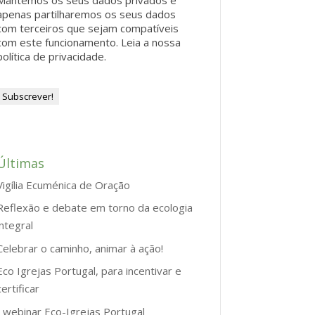
Mantemos os seus dados privados e
apenas partilharemos os seus dados
com terceiros que sejam compatíveis
com este funcionamento.
Leia a nossa
política de privacidade.
Últimas
Vigília Ecuménica de Oração
Reflexão e debate em torno da ecologia
integral
Celebrar o caminho, animar à ação!
Eco Igrejas Portugal, para incentivar e
certificar
I webinar Eco-Igrejas Portugal