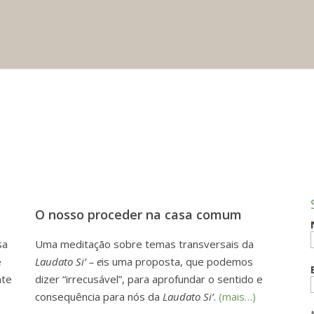
O nosso proceder na casa comum
sa
Uma meditação sobre temas transversais da
e
Laudato Si’ – e
is uma proposta, que podemos
nte
dizer “irrecusável”, para aprofundar o sentido e
consequência para nós da
Laudato Si’
.
(mais…)