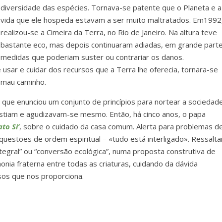
diversidade das espécies. Tornava-se patente que o Planeta e a
vida que ele hospeda estavam a ser muito maltratados. Em1992
realizou-se a Cimeira da Terra, no Rio de Janeiro. Na altura teve
bastante eco, mas depois continuaram adiadas, em grande parte
medidas que poderiam suster ou contrariar os danos.
sar e cuidar dos recursos que a Terra lhe oferecia, tornara-se
r mau caminho.
, que enunciou um conjunto de princípios para nortear a sociedad
istiam e agudizavam-se mesmo. Então, há cinco anos, o papa
to Si’
, sobre o cuidado da casa comum. Alerta para problemas d
questões de ordem espiritual – «tudo está interligado». Ressalt
tegral” ou “conversão ecológica”, numa proposta construtiva de
a fraterna entre todas as criaturas, cuidando da dávida
sos que nos proporciona.