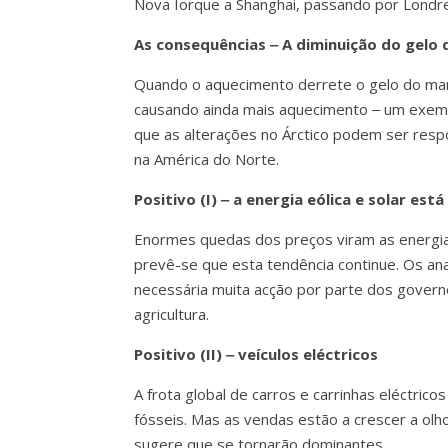
Nova Iorque a Shanghai, passando por Londr
As consequências ‒ A diminuição do gelo
Quando o aquecimento derrete o gelo do mar
causando ainda mais aquecimento ‒ um exempl
que as alterações no Árctico podem ser resp
na América do Norte.
Positivo (I) ‒ a energia eólica e solar est
Enormes quedas dos preços viram as energia
prevê-se que esta tendência continue. Os an
necessária muita acção por parte dos governo
agricultura.
Positivo (II) ‒ veículos eléctricos
A frota global de carros e carrinhas eléctri
fósseis. Mas as vendas estão a crescer a olho
sugere que se tornarão dominantes.