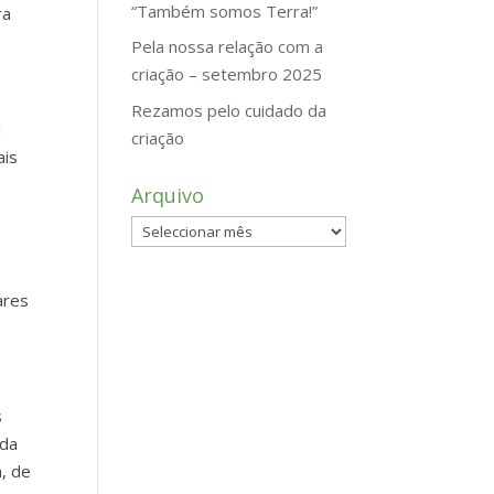
“Também somos Terra!”
ra
Pela nossa relação com a
criação – setembro 2025
Rezamos pelo cuidado da
I
criação
ais
Arquivo
Arquivo
ares
s
 da
, de