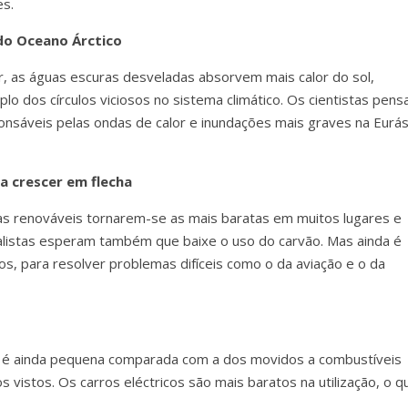
es.
 do Oceano Árctico
, as águas escuras desveladas absorvem mais calor do sol,
o dos círculos viciosos no sistema climático. Os cientistas pen
onsáveis pelas ondas de calor e inundações mais graves na Eurás
á a crescer em flecha
s renováveis tornarem-se as mais baratas em muitos lugares e
alistas esperam também que baixe o uso do carvão. Mas ainda é
s, para resolver problemas difíceis como o da aviação e o da
cos é ainda pequena comparada com a dos movidos a combustíveis
s vistos. Os carros eléctricos são mais baratos na utilização, o q