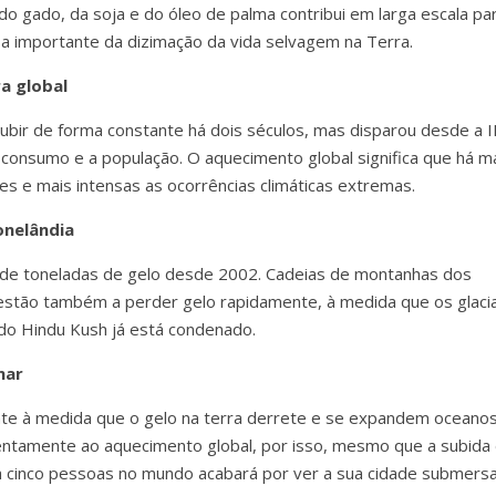
do gado, da soja e do óleo de palma contribui em larga escala pa
 importante da dizimação da vida selvagem na Terra.
a global
bir de forma constante há dois séculos, mas disparou desde a I
onsumo e a população. O aquecimento global significa que há m
s e mais intensas as ocorrências climáticas extremas.
onelândia
s de toneladas de gelo desde 2002. Cadeias de montanhas dos
 estão também a perder gelo rapidamente, à medida que os glaci
do Hindu Kush já está condenado.
mar
nte à medida que o gelo na terra derrete e se expandem oceano
entamente ao aquecimento global, por isso, mesmo que a subida
a cinco pessoas no mundo acabará por ver a sua cidade submersa