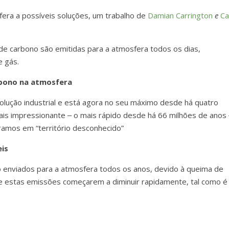
era a possíveis soluções, um trabalho de
Damian Carrington
e
Ca
 de carbono são emitidas para a atmosfera todos os dias,
e gás.
rbono na atmosfera
olução industrial e está agora no seu máximo desde há quatro
ais impressionante ‒ o mais rápido desde há 66 milhões de anos 
tramos em “território desconhecido”
eis
 enviados para a atmosfera todos os anos, devido à queima de
de estas emissões começarem a diminuir rapidamente, tal como é